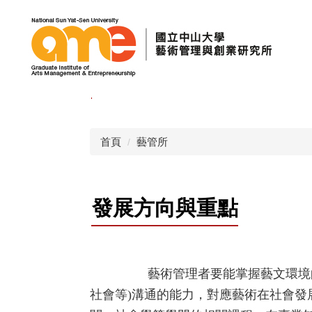
跳
到
主
要
內
容
區
首頁
藝管所
發展方向與重點
藝術管理者要能掌握藝文環境
社會等)溝通的能力，對應藝術在社會