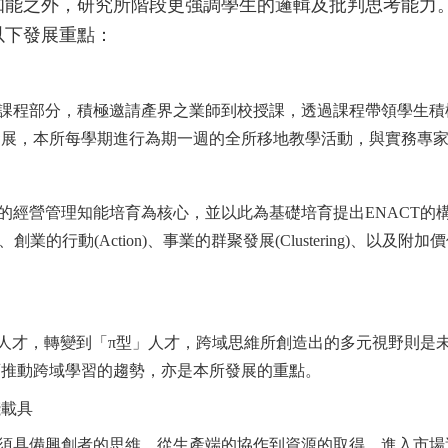
知能之外，研究所階段更強調學生的邏輯及批判思考能力
以下發展重點：
程部分，積極邀請產界之業師到校授課，透過課程帶領學生積
發展，本所每學期進行為期一週的全所移地教學活動，與實務專
經營管理知能培育為核心，並以此為基礎培育提出ENACT的
ng)、創業的行動(Action)、事業的群聚發展(Clustering)、以及附加
人才，轉變到「π型」人才，跨域思維所創造出的多元視野則是
育推動跨域學習的趨勢，亦是本所發展的重點。
踐載具
具備興創者的思維。從生產端的協作到資源的取得，進入市場