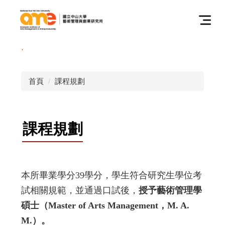
跳
到
主
要
內
容
區
首頁
課程規劃
課程規劃
本所畢業學分
39
學分，學生符合研究生學位考
試相關規範，並通過口試後，
授予藝術管理學
碩士（
Master of Arts Management
，
M. A.
M.
）。